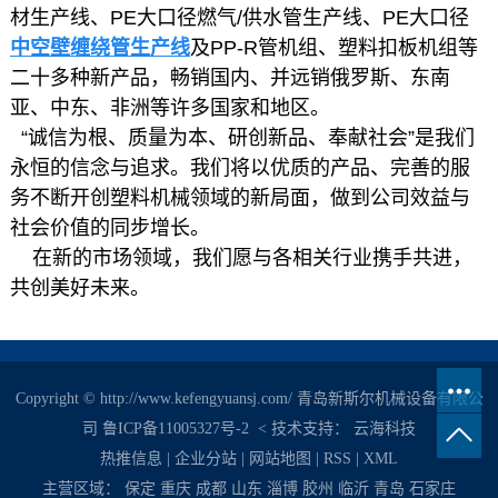
材生产线、PE大口径燃气/供水管生产线、PE大口径
中空壁缠绕管生产线
及PP-R管机组、塑料扣板机组等
二十多种新产品，畅销国内、并远销俄罗斯、东南
亚、中东、非洲等许多国家和地区。
“诚信为根、质量为本、研创新品、奉献社会”是我们
永恒的信念与追求。我们将以优质的产品、完善的服
务不断开创塑料机械领域的新局面，做到公司效益与
社会价值的同步增长。
在新的市场领域，我们愿与各相关行业携手共进，
共创美好未来。
Copyright © http://www.kefengyuansj.com/ 青岛新斯尔机械设备有限公
司
鲁ICP备11005327号-2
< 技术支持：
云海科技
热推信息
|
企业分站
|
网站地图
|
RSS
|
XML
主营区域：
保定
重庆
成都
山东
淄博
胶州
临沂
青岛
石家庄