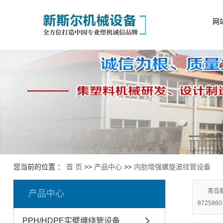
网
您当前的位置 ：
首 页
>>
产品中心
>>
内肋增强螺旋波纹管设备
青岛
产品中心
8725860
PPH/HDPE实壁缠绕管设备