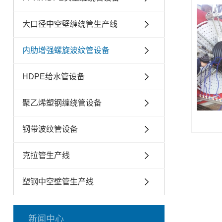
大口径中空壁缠绕管生产线
内肋增强螺旋波纹管设备
HDPE给水管设备
聚乙烯塑钢缠绕管设备
钢带波纹管设备
克拉管生产线
塑钢中空壁管生产线
新闻中心