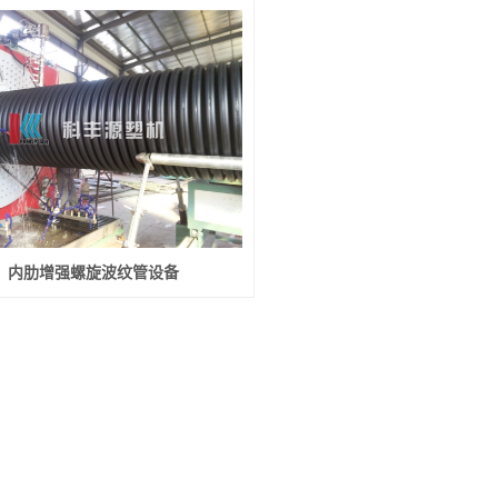
内肋增强螺旋波纹管设备