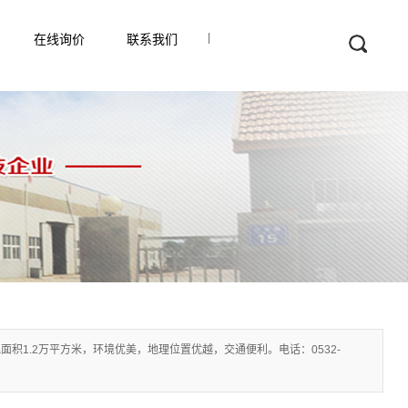
在线询价
联系我们
积1.2万平方米，环境优美，地理位置优越，交通便利。电话：0532-