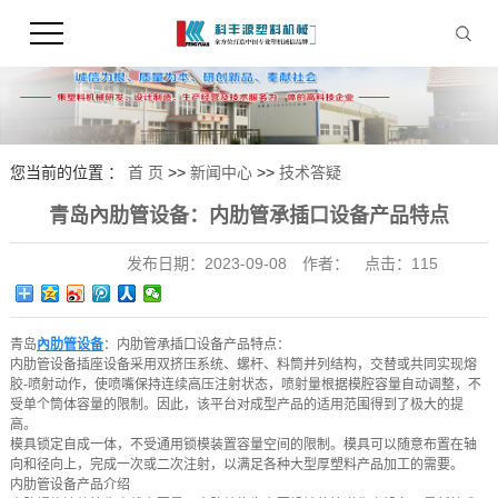
您当前的位置 ：
首 页
>>
新闻中心
>>
技术答疑
青岛內肋管设备：内肋管承插口设备产品特点
发布日期：
2023-09-08
作者：
点击：
115
青岛
內肋管设备
：内肋管承插口设备产品特点：
内肋管设备插座设备采用双挤压系统、螺杆、料筒并列结构，交替或共同实现熔
胶-喷射动作，使喷嘴保持连续高压注射状态，喷射量根据模腔容量自动调整，不
受单个筒体容量的限制。因此，该平台对成型产品的适用范围得到了极大的提
高。
模具锁定自成一体，不受通用锁模装置容量空间的限制。模具可以随意布置在轴
向和径向上，完成一次或二次注射，以满足各种大型厚塑料产品加工的需要。
内肋管设备产品介绍