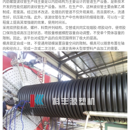
内肋螺旋波纹管生产线主要是以内肋结构为主要设计的管道生产设备，是新技术
开发的性能优越的波纹管生产设备。当然，在生产中，这种波纹管主要由聚乙烯
制成，密度高。经过技术改进，处理后的管道不仅外观美观，而且面积大，流通
性好，抗压能力强。此外，该波纹管在生产中也有很好的熔接处理，可以在一定
程度上提高其增强缝的效果，使用时间长。
采用双挤胶系统、螺杆、料筒并列结构，交替或共同实现熔胶-喷胶动作，使喷胶
口保持连续高压注射状态，喷胶量根据模腔容量自动调整，不受单个筒体容量的
限制。因此，该平台对成型产品的应用范围得到了极大的提高。
模具锁定自成一体，不受通用锁模装置容量空间的限制。模具可以随意布置在轴
向和径向上，完成一次或二次注射，以满足各种大型厚塑料产品加工的需要。