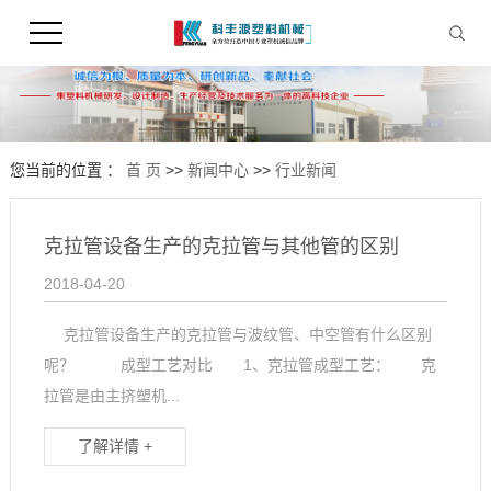
您当前的位置 ：
首 页
>>
新闻中心
>>
行业新闻
克拉管设备生产的克拉管与其他管的区别
2018-04-20
克拉管设备生产的克拉管与波纹管、中空管有什么区别
呢？ 成型工艺对比 1、克拉管成型工艺： 克
拉管是由主挤塑机...
了解详情 +