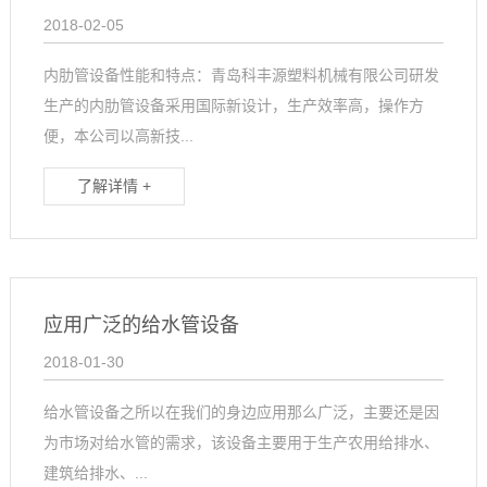
2018-02-05
内肋管设备性能和特点：青岛科丰源塑料机械有限公司研发
生产的内肋管设备采用国际新设计，生产效率高，操作方
便，本公司以高新技...
了解详情 +
应用广泛的给水管设备
2018-01-30
给水管设备之所以在我们的身边应用那么广泛，主要还是因
为市场对给水管的需求，该设备主要用于生产农用给排水、
建筑给排水、...