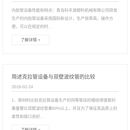
内肋管设备性能和特点：青岛科丰源塑料机械有限公司研发
生产的内肋管设备采用国际新设计，生产效率高，操作方
便，可以在规定的时...
了解详情 +
简述克拉管设备与双壁波纹管的比较
2018-02-24
1、原材料比较克拉管设备生产的同等管径的缠绕增强管的
重量要比双壁波纹管重60%以上，并且为了保证其品质上的
柔性和接口良好...
了解详情 +