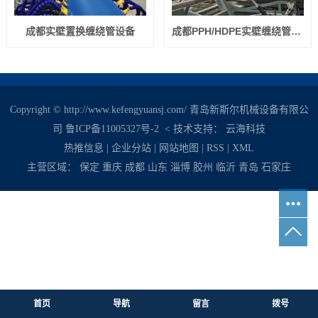
成都实壁置换缠绕管设备
成都PPH/HDPE实壁缠绕管设备
Copyright © http://www.kefengyuansj.com/ 青岛新斯尔机械设备有限公
司
鲁ICP备11005327号-2
< 技术支持：
云海科技
热推信息
|
企业分站
|
网站地图
|
RSS
|
XML
主营区域：
保定
重庆
成都
山东
淄博
胶州
临沂
青岛
石家庄
首页
导航
留言
拨号